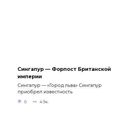
Сингапур — Форпост Британской
империи
Сингапур — «Город льва» Сингапур
приобрел известность
0
4.9к.