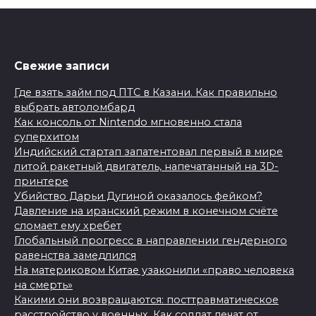
Свежие записи
Где взять займ под ПТС в Казани. Как правильно
выбрать автоломбард
Как консоль от Nintendo мгновенно стала
суперхитом
Индийский стартап запатентовал первый в мире
литой ракетный двигатель, напечатанный на 3D-
принтере
Убийство Дарьи Дугиной оказалось фейком?
Давление на иранский режим в конечном счёте
сломает ему хребет
Глобальный прогресс в направлении гендерного
равенства замедлился
На материковом Китае узаконили «право человека
на смерть»
Какими они возвращаются: посттравматическое
расстройство у военных. Как солдат лечат от